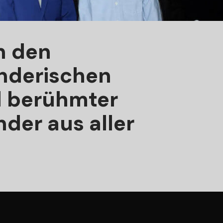
in den
nderischen
l berühmter
nder aus aller